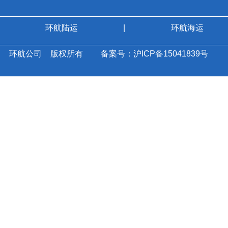
环航陆运
|
环航海运
环航公司
版权所有
备案号：沪ICP备15041839号