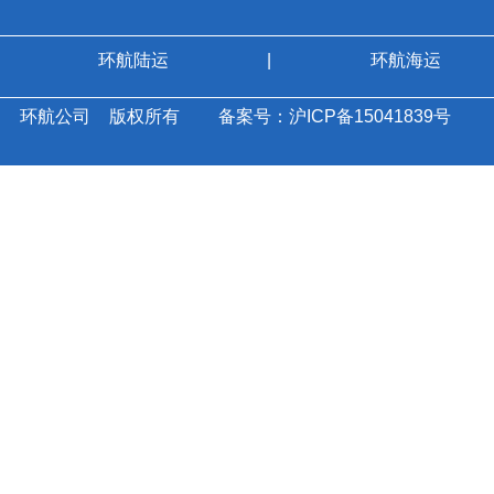
环航陆运
|
环航海运
环航公司
版权所有
备案号：沪ICP备15041839号