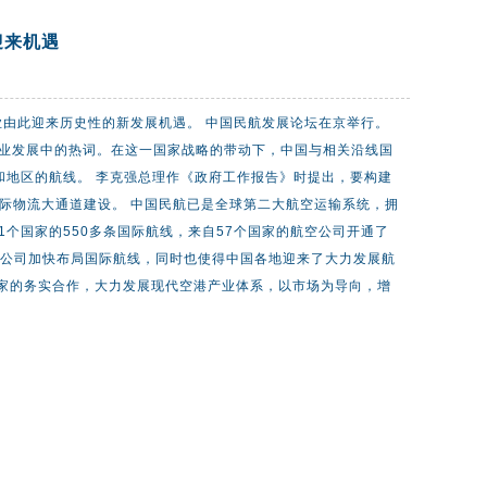
迎来机遇
业由此迎来历史性的新发展机遇。 中国民航发展论坛在京举行。
民航业发展中的热词。在这一国家战略的带动下，中国与相关沿线国
和地区的航线。 李克强总理作《政府工作报告》时提出，要构建
际物流大通道建设。 中国民航已是全球第二大航空运输系统，拥
1个国家的550多条国际航线，来自57个国家的航空公司开通了
航空公司加快布局国际航线，同时也使得中国各地迎来了大力发展航
家的务实合作，大力发展现代空港产业体系，以市场为导向，增