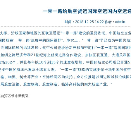
一带一路给航空货运国际空运国内空运
时间：2018-12-25 14:22 作者：admin
要支撑。沿线国家和地区的互联互通是“一带一路”建设的重要依托。中国航空企
国民航在‘一带一路’战略中的国际视野”。事实上，“一带一路”早已成为中国
关国际航线的迅猛发展，航空公司也纷纷新开和加密前往“一带一路”沿线国家
丝绸之路经济带和21世纪海上丝绸之路合作建设。加快互联互通、大通关和国
机场202个，并且每年以10个到15个的速度在增加。中国的航空公司现已开通5
连接中国的航线已遍及全球五大洲。 “一带一路”战略的实施不仅推动中国的
运输、物流、制造等产业：空港经济区为依托，全方位推进以周边区域和沿线国
展航空运输、航空物流、航空制造、临港高科技的四大航空产业。”
流自贸区带来新机遇